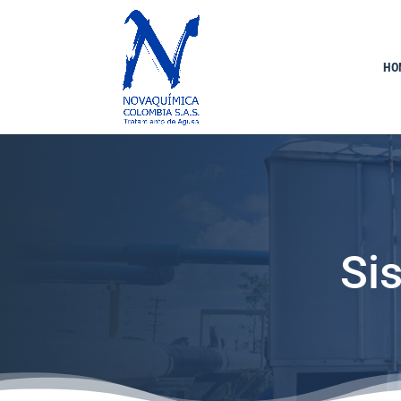
HO
Si