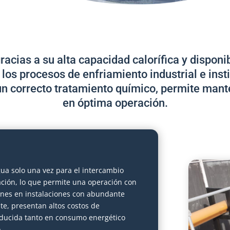
gracias a su alta capacidad calorífica y disponib
los procesos de enfriamiento industrial e insti
 un correcto tratamiento químico, permite mant
en óptima operación.
gua solo una vez para el intercambio
ación, lo que permite una operación con
nes en instalaciones con abundante
te, presentan altos costos de
educida tanto en consumo energético
.