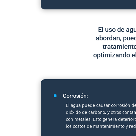
El uso de ag
abordan, puede
tratamiento
optimizando e
^
Corrosión:
El agua puede causar corrosión de
dióxido de carbono, y otros contam
con metales. Esto genera deterior
los costos de mantenimiento y redu