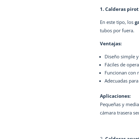
1. Calderas piro
En este tipo, los
g
tubos por fuera.
Ventajas:
Diseño simple 
Fáciles de oper
Funcionan con m
Adecuadas par
Aplicaciones:
Pequeñas y median
cámara trasera sec
Calderas acuo