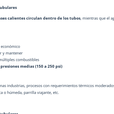
tubulares
ases calientes circulan dentro de los tubos
, mientras que el a
y económico
ar y mantener
últiples combustibles
a
presiones medias (150 a 250 psi)
as industrias, procesos con requerimientos térmicos moderados
a o húmeda, parrilla viajante, etc.
tubulares