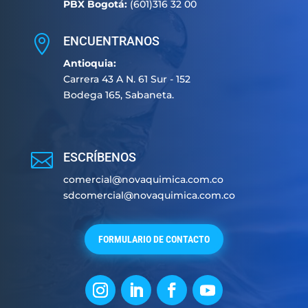
PBX Bogotá:
(601)316 32 00

ENCUENTRANOS
Antioquia:
Carrera 43 A N. 61 Sur - 152
Bodega 165, Sabaneta.

ESCRÍBENOS
comercial@novaquimica.com.co
sdcomercial@novaquimica.com.co
FORMULARIO DE CONTACTO